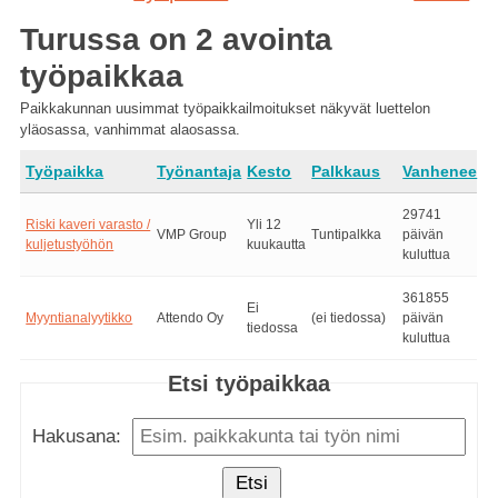
Turussa on 2 avointa
työpaikkaa
Paikkakunnan uusimmat työpaikkailmoitukset näkyvät luettelon
yläosassa, vanhimmat alaosassa.
Työpaikka
Työnantaja
Kesto
Palkkaus
Vanhenee
29741
Riski kaveri varasto /
Yli 12
VMP Group
Tuntipalkka
päivän
kuljetustyöhön
kuukautta
kuluttua
361855
Ei
Myyntianalyytikko
Attendo Oy
(ei tiedossa)
päivän
tiedossa
kuluttua
Etsi työpaikkaa
Hakusana:
Etsi