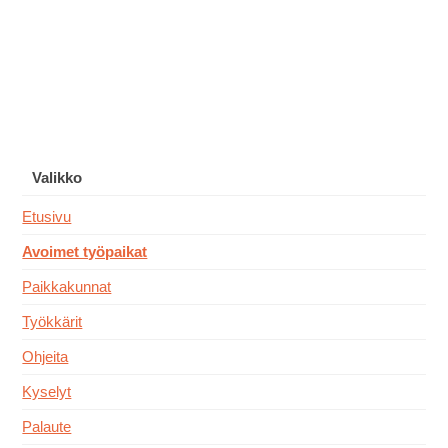
Valikko
Etusivu
Avoimet työpaikat
Paikkakunnat
Työkkärit
Ohjeita
Kyselyt
Palaute