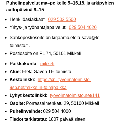
Puhelinpalvelut ma–pe kello 9–16.15, ja arkipyhien
aattopäivinä 9–15:
Henkilöasiakkaat:
029 502 5500
Yritys- ja työnantajapalvelut:
029 504 4020
Sähköpostiosoite on kirjaamo.etela-savo@te-
toimisto.fi.
Postiosoite on PL 74, 50101 Mikkeli.
Paikkakunta:
mikkeli
Alue:
Etelä-Savon TE-toimisto
Kestolinkki:
https://xn--tyvoimatoimisto-
9sb.net/mikkelin-toimipaikka
Lyhyt kestolinkki:
työvoimatoimisto.net/141
Osoite:
Porrassalmenkatu 29, 50100 Mikkeli
Puhelinvaihde:
029 504 4000
Tiedot tarkistettu:
1807 päivää sitten