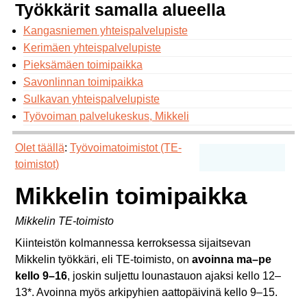
Työkkärit samalla alueella
Kangasniemen yhteispalvelupiste
Kerimäen yhteispalvelupiste
Pieksämäen toimipaikka
Savonlinnan toimipaikka
Sulkavan yhteispalvelupiste
Työvoiman palvelukeskus, Mikkeli
Olet täällä
:
Työvoimatoimistot (TE-
toimistot)
Mikkelin toimipaikka
Mikkelin TE-toimisto
Kiinteistön kolmannessa kerroksessa sijaitsevan
Mikkelin työkkäri, eli TE-toimisto, on
avoinna ma–pe
kello 9–16
, joskin suljettu lounastauon ajaksi kello 12–
13*. Avoinna myös arkipyhien aattopäivinä kello 9–15.