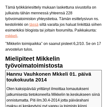
Tämä työkkäriesittely mukaan laskettuna sivustolla on
julkaistu tähän mennessä yhteensä 228
työvoimatoimiston yhteystietoa. Tämän esittelysivun ns.
kestolinkki on
tässä
siltä varalta jos haluat linkittää siihen
esimerkiksi blogista tai joltain foorumilta. Paikkakunta:
mikkeli
.
"
Mikkelin toimipaikka
" on saanut pisteet
6,2
/
10
. Se on
17
arvostelun tulos.
Mielipiteet Mikkelin
työvoimatoimistosta
Hannu Vauhkonen Mkkeli 01. päivä
toukokuuta 2014
Olen kaksipäivää yrittänyt ilmoittaa lomautukseni
jatkumisesta tietokoneella Mikkelin te.keskukseen siinä
onnistumatta. Piti ilm.30.4-2014 jotta päivärahani
maksu ei keskeytyisi nyt vappu ja toimisto kiinni