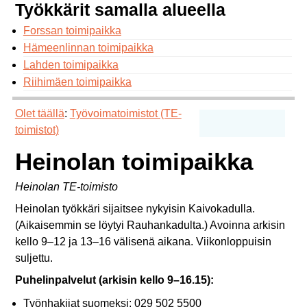
Työkkärit samalla alueella
Forssan toimipaikka
Hämeenlinnan toimipaikka
Lahden toimipaikka
Riihimäen toimipaikka
Olet täällä
:
Työvoimatoimistot (TE-
toimistot)
Heinolan toimipaikka
Heinolan TE-toimisto
Heinolan työkkäri sijaitsee nykyisin Kaivokadulla.
(Aikaisemmin se löytyi Rauhankadulta.) Avoinna arkisin
kello 9–12 ja 13–16 välisenä aikana. Viikonloppuisin
suljettu.
Puhelinpalvelut (arkisin kello 9–16.15):
Työnhakijat suomeksi: 029 502 5500