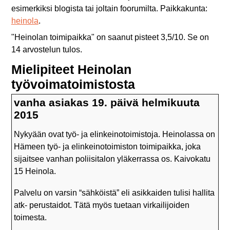
esimerkiksi blogista tai joltain foorumilta. Paikkakunta:
heinola
.
"
Heinolan toimipaikka
" on saanut pisteet
3,5
/
10
. Se on
14
arvostelun tulos.
Mielipiteet Heinolan
työvoimatoimistosta
vanha asiakas 19. päivä helmikuuta
2015
Nykyään ovat työ- ja elinkeinotoimistoja. Heinolassa on
Hämeen työ- ja elinkeinotoimiston toimipaikka, joka
sijaitsee vanhan poliisitalon yläkerrassa os. Kaivokatu
15 Heinola.
Palvelu on varsin “sähköistä” eli asikkaiden tulisi hallita
atk- perustaidot. Tätä myös tuetaan virkailijoiden
toimesta.