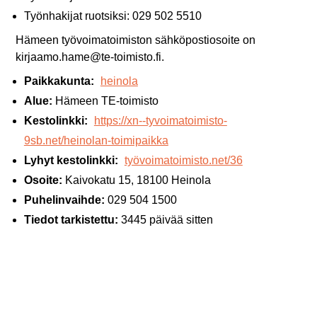
Työnhakijat ruotsiksi: 029 502 5510
Hämeen työvoimatoimiston sähköpostiosoite on
kirjaamo.hame@te-toimisto.fi.
Paikkakunta:
heinola
Alue:
Hämeen TE-toimisto
Kestolinkki:
https://xn--tyvoimatoimisto-
9sb.net/heinolan-toimipaikka
Lyhyt kestolinkki:
työvoimatoimisto.net/36
Osoite:
Kaivokatu 15, 18100 Heinola
Puhelinvaihde:
029 504 1500
Tiedot tarkistettu:
3445 päivää sitten