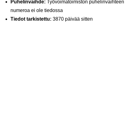
Puhelinvaihde:
Työvoimatoimiston puhelinvaihteen
numeroa ei ole tiedossa
Tiedot tarkistettu:
3870 päivää sitten