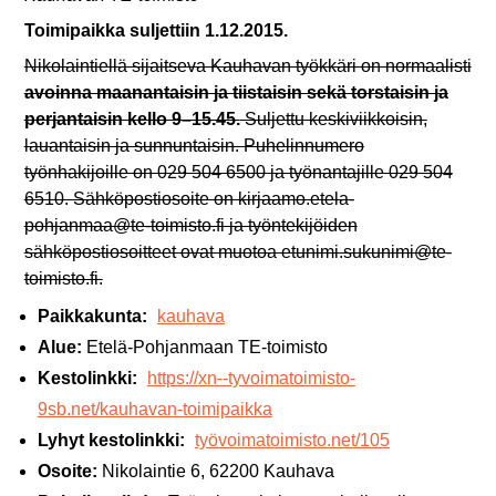
Toimipaikka suljettiin 1.12.2015.
Nikolaintiellä sijaitseva Kauhavan työkkäri on normaalisti
avoinna maanantaisin ja tiistaisin sekä torstaisin ja
perjantaisin kello 9–15.45.
Suljettu keskiviikkoisin,
lauantaisin ja sunnuntaisin. Puhelinnumero
työnhakijoille on 029 504 6500 ja työnantajille 029 504
6510. Sähköpostiosoite on kirjaamo.etela-
pohjanmaa@te-toimisto.fi ja työntekijöiden
sähköpostiosoitteet ovat muotoa etunimi.sukunimi@te-
toimisto.fi.
Paikkakunta:
kauhava
Alue:
Etelä-Pohjanmaan TE-toimisto
Kestolinkki:
https://xn--tyvoimatoimisto-
9sb.net/kauhavan-toimipaikka
Lyhyt kestolinkki:
työvoimatoimisto.net/105
Osoite:
Nikolaintie 6, 62200 Kauhava