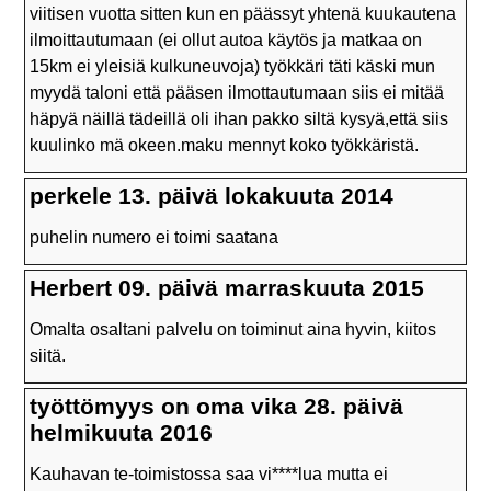
viitisen vuotta sitten kun en päässyt yhtenä kuukautena
ilmoittautumaan (ei ollut autoa käytös ja matkaa on
15km ei yleisiä kulkuneuvoja) työkkäri täti käski mun
myydä taloni että pääsen ilmottautumaan siis ei mitää
häpyä näillä tädeillä oli ihan pakko siltä kysyä,että siis
kuulinko mä okeen.maku mennyt koko työkkäristä.
perkele 13. päivä lokakuuta 2014
puhelin numero ei toimi saatana
Herbert 09. päivä marraskuuta 2015
Omalta osaltani palvelu on toiminut aina hyvin, kiitos
siitä.
työttömyys on oma vika 28. päivä
helmikuuta 2016
Kauhavan te-toimistossa saa vi****lua mutta ei