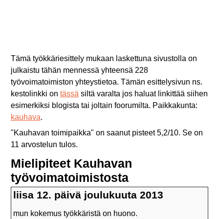
Tämä työkkäriesittely mukaan laskettuna sivustolla on
julkaistu tähän mennessä yhteensä 228
työvoimatoimiston yhteystietoa. Tämän esittelysivun ns.
kestolinkki on
tässä
siltä varalta jos haluat linkittää siihen
esimerkiksi blogista tai joltain foorumilta. Paikkakunta:
kauhava
.
"
Kauhavan toimipaikka
" on saanut pisteet
5,2
/
10
. Se on
11
arvostelun tulos.
Mielipiteet Kauhavan
työvoimatoimistosta
liisa 12. päivä joulukuuta 2013
mun kokemus työkkäristä on huono.