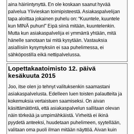
aina häiriintynyttä. En ole koskaan saanut hyvää
palvelua Ylivieskan toimipisteestä. Asiakaspalvelijan
tapa aloittaa jokainen puhelu on: “Kuuntele, kuuntele
kun
MINÄ
puhun!” Eipä siinä mitään, kuuntelenkin.
Mutta kun asiakaspalvelija ei ymmärrä yhtään, mitä
hänelle sanotaan tai mitä kysytään. Vastauksia
asiallisiin kysymyksiin ei saa puhelimessa, ei
sähköpostilla eikä nettipalvelussa.
Lopettakaatoimisto 12. päivä
kesäkuuta 2015
Joo, itse olen jo tehnyt valituksenkin saamastani
asiakaspalvelusta. Edelleen luen toisten palautteita ja
kokemuksia vertaistuen saamiseksi. On aivan
käsittämätöntä, että asiakaspalvelun sallitaan olevan
näin törkeää ja umpimähkäistä. Virheitä ei ikinä
pyydetä anteeksi, huudetaan puhelimeen, syytellään,
valitaan oma puoli ilman mitään näyttöä. Aivan kuin