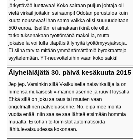
järkyttävää luettavaa! Koko sairaan puljun johtaja oli
vielä virkailijoitakin sairaampi! Odotan perustuloa kuin
kuuta nousevaa! Ihan sama vaikka olisi suuruudeltaan
500 euroa. Itselläni ei ainakaan ikinä ole ollut
tarkoituksenakaan työttömänä makoilla, mutta
jokaisella voi tulla tilapäisiä lyhyitä työttömyysjaksoja.
Ei siinä tarvita mitään ymmärtämättömiä byrokraatteja
syyttelemään. YT-neuvotteluihin vaan koko sakki!
Älyheiäläjätä 30. päivä kesäkuuta 2015
Jep jep. Varsinkin sillä V-alkuisella naisvirkailijalla on
nimensä mukaisesti v-mäinen asenne ja ruuvit löysällä.
Ehkä sillä on joku sairaus tai muuten vaan
ongelmallinen palveluasenne. No, eipä mee monta
vuotta enää, niin saa se saa lähteä etsimään hommia
muualta. Eiköhän te-toimistot automatisoida
lähitulevaisuudessa kokonaan.