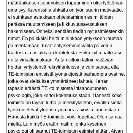
määräaikaisen sopimuksen loppuminen olisi työttömän
oma syy. Karenssilla uhkailu on työn suurin motivaatio,
ei suinkaan asiakkaan ohjeistaminen esim. töiden
perässä muuttamiseen ja liikkuvuusavustuksen
hakemiseen. Onneksi sentään tiedän nyt esimiestenkin
nimet. En palkkaisi heitä mihinkään yritykseen laumaa
paimentamaan. Eivät erityisemmin välitä palvelun
laadusta ja asiakkaan kohtelusta. Enkä kyllä palkkaisi
noita virkailijoitakaan. Autan silloin tällöin ystäviäni
heidän yritystensä rekrytilanteissa ja voin sanoa, että
TE-toimiston entisistä työntekijöistä parhaimpia ovat ne,
jotka ovat sieltä itse ymmärtäneet lähteä. Kerran
tapasin eräästä TE -toimistosta irtisanoutuneen
psykologin, joka kertoi kokemuksistaan. Hänestä koko
toimisto on täysin turha ja merkityksetön, eivätkä siellä
työskentelevät yleensä ymmärrä asioista juuri mitään.
Hänestä kaikki TE-toimistot voisi lopettaa. Olen samaa
mieltä. Luin myös erään mailin, jonka kyseinen
psykologi oli saanut TE-toimiston esimieheltään. Aivan