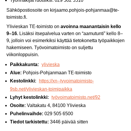
Työnhakijat ruotsiksi: 029 502 5510
Sähköpostiosoite on kirjaamo.pohjois-pohjanmaa@te-
toimisto.fi.
Ylivieskan TE-toimisto on
avoinna maanantaisin kello
9–16.
Lisäksi itsepalvelua varten on “aamutunti” kello 8–
9, jolloin voi esimerkiksi käyttää tietokonetta työpaikkojen
hakemiseen. Työvoimatoimisto on suljettu
viikonloppuisin.
Paikkakunta:
ylivieska
Alue:
Pohjois-Pohjanmaan TE-toimisto
Kestolinkki:
https://xn--tyvoimatoimisto-
9sb.net/ylivieskan-toimipaikka
Lyhyt kestolinkki:
työvoimatoimisto.net/92
Osoite:
Valtakatu 4, 84100 Ylivieska
Puhelinvaihde:
029 505 6500
Tiedot tarkistettu:
3446 päivää sitten