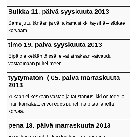
Suikka 11. päivä syyskuuta 2013
Sama juttu tänään ja väliaikamusiikki täysillä – särkee
korvaam
timo 19. päivä syyskuuta 2013
Eipä ole ketään töissä, eivät ainakaan vaivaudu
vastaamaan puhelimeen.
tyytymätön :( 05. päivä marraskuuta
2013
kukaan ei koskaan vastaa ja taustamusiikki on todella
ihan kamalaa.. ei voi edes puhelinta pitää lähellä
korvaa.
pena 18. päivä marraskuuta 2013
Ei ne kerkiä vastata kun keskenään juoruavat.