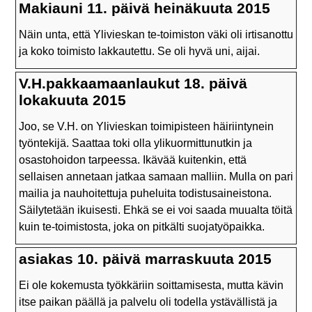
Makiauni 11. päivä heinäkuuta 2015
Näin unta, että Ylivieskan te-toimiston väki oli irtisanottu
ja koko toimisto lakkautettu. Se oli hyvä uni, aijai.
V.H.pakkaamaanlaukut 18. päivä
lokakuuta 2015
Joo, se V.H. on Ylivieskan toimipisteen häiriintynein
työntekijä. Saattaa toki olla ylikuormittunutkin ja
osastohoidon tarpeessa. Ikävää kuitenkin, että
sellaisen annetaan jatkaa samaan malliin. Mulla on pari
mailia ja nauhoitettuja puheluita todistusaineistona.
Säilytetään ikuisesti. Ehkä se ei voi saada muualta töitä
kuin te-toimistosta, joka on pitkälti suojatyöpaikka.
asiakas 10. päivä marraskuuta 2015
Ei ole kokemusta työkkäriin soittamisesta, mutta kävin
itse paikan päällä ja palvelu oli todella ystävällistä ja