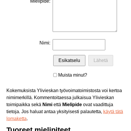
Mielipide:
Nimi:
Muista minut?
Kokemuksista Ylivieskan työvoimatoimistosta voi kertoa
nimimerkillä. Kommentoitaessa julkaisua Ylivieskan
toimipaikka sekä
Nimi
että
Mielipide
ovat vaadittuja
tietoja. Jos haluat antaa yksityisesti palautetta,
käytä tätä
lomaketta
.
Tuoreet mielipiteet