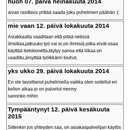
huoh 07. päivä heinäkuuta 2014
aivan rasittava yrittää saada joku puhelimen päähän :(
mie vaan 12. päivä lokakuuta 2014
Asiakkaalta vaaditaan että pitää netissä
ilmottaa,jatkuuko työ vai ei,on ihmisiä jotka eivät osaa
käyttää tietokonetta,täytyy sanoa että liikaa on
vaadittu,ärsyttää työlkkärin touhut.
yks ukko 29. päivä lokakuuta 2014
En ole tavoittanut puhelimella vaikka olen soitellut eri
kellon aikaa jo on palvelut menny
sanonko mihin
Tympääntynyt 12. päivä kesäkuuta
2015
Sittenkin jos yhteyden saa, on asiakaspalvelijan käytös