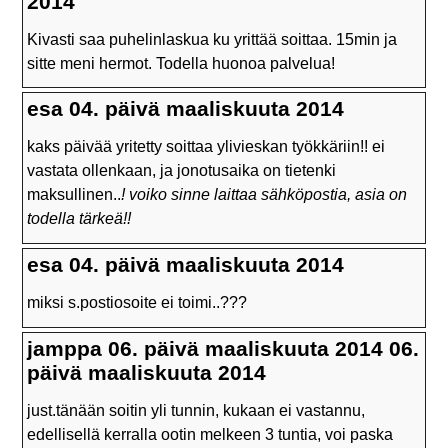
2014
Kivasti saa puhelinlaskua ku yrittää soittaa. 15min ja
sitte meni hermot. Todella huonoa palvelua!
esa 04. päivä maaliskuuta 2014
kaks päivää yritetty soittaa ylivieskan työkkäriin!! ei
vastata ollenkaan, ja jonotusaika on tietenki
maksullinen..
! voiko sinne laittaa sähköpostia, asia on
todella tärkeä!!
esa 04. päivä maaliskuuta 2014
miksi s.postiosoite ei toimi..???
jamppa 06. päivä maaliskuuta 2014 06.
päivä maaliskuuta 2014
just.tänään soitin yli tunnin, kukaan ei vastannu,
edellisellä kerralla ootin melkeen 3 tuntia, voi paska