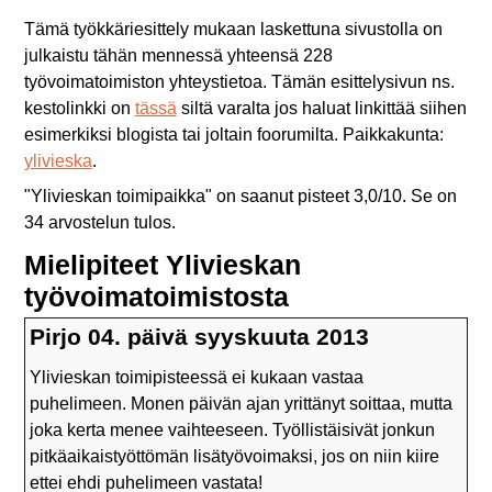
Tämä työkkäriesittely mukaan laskettuna sivustolla on
julkaistu tähän mennessä yhteensä 228
työvoimatoimiston yhteystietoa. Tämän esittelysivun ns.
kestolinkki on
tässä
siltä varalta jos haluat linkittää siihen
esimerkiksi blogista tai joltain foorumilta. Paikkakunta:
ylivieska
.
"
Ylivieskan toimipaikka
" on saanut pisteet
3,0
/
10
. Se on
34
arvostelun tulos.
Mielipiteet Ylivieskan
työvoimatoimistosta
Pirjo 04. päivä syyskuuta 2013
Ylivieskan toimipisteessä ei kukaan vastaa
puhelimeen. Monen päivän ajan yrittänyt soittaa, mutta
joka kerta menee vaihteeseen. Työllistäisivät jonkun
pitkäaikaistyöttömän lisätyövoimaksi, jos on niin kiire
ettei ehdi puhelimeen vastata!