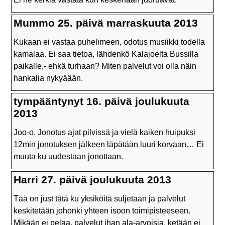
Mummo 25. päivä marraskuuta 2013
Kukaan ei vastaa puhelimeen, odotus musiikki todella
kamalaa. Ei saa tietoa, lähdenkö Kalajoelta Bussilla
paikalle,- ehkä turhaan? Miten palvelut voi olla näin
hankalia nykyäään.
tympääntynyt 16. päivä joulukuuta
2013
Joo-o. Jonotus ajat pilvissä ja vielä kaiken huipuksi
12min jonotuksen jälkeen läpätään luuri korvaan… Ei
muuta ku uudestaan jonottaan.
Harri 27. päivä joulukuuta 2013
Tää on just tätä ku yksiköitä suljetaan ja palvelut
keskitetään johonki yhteen isoon toimipisteeseen.
Mikään ei pelaa, palvelut ihan ala-arvoisia, ketään ei