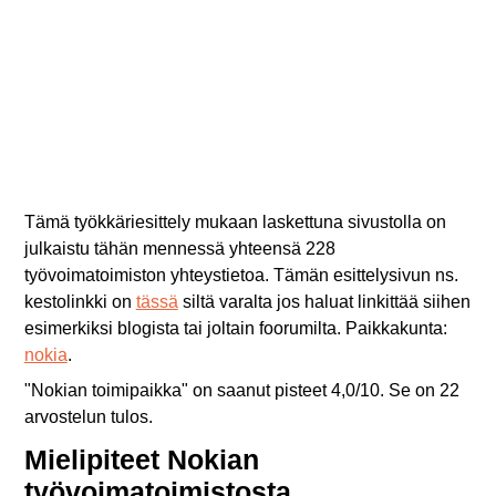
Tämä työkkäriesittely mukaan laskettuna sivustolla on
julkaistu tähän mennessä yhteensä 228
työvoimatoimiston yhteystietoa. Tämän esittelysivun ns.
kestolinkki on
tässä
siltä varalta jos haluat linkittää siihen
esimerkiksi blogista tai joltain foorumilta. Paikkakunta:
nokia
.
"
Nokian toimipaikka
" on saanut pisteet
4,0
/
10
. Se on
22
arvostelun tulos.
Mielipiteet Nokian
työvoimatoimistosta