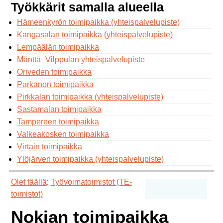
Työkkärit samalla alueella
Hämeenkyrön toimipaikka (yhteispalvelupiste)
Kangasalan toimipaikka (yhteispalvelupiste)
Lempäälän toimipaikka
Mänttä–Vilppulan yhteispalvelupiste
Oriveden toimipaikka
Parkanon toimipaikka
Pirkkalan toimipaikka (yhteispalvelupiste)
Sastamalan toimipaikka
Tampereen toimipaikka
Valkeakosken toimipaikka
Virtain toimipaikka
Ylöjärven toimipaikka (yhteispalvelupiste)
Olet täällä
:
Työvoimatoimistot (TE-
toimistot)
Nokian toimipaikka