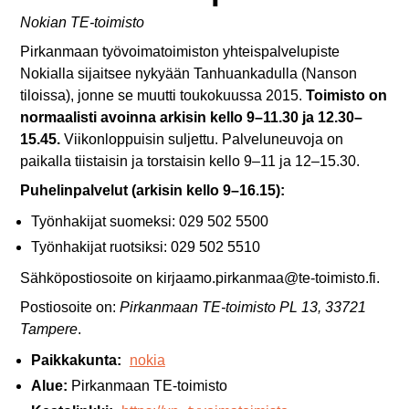
Nokian TE-toimisto
Pirkanmaan työvoimatoimiston yhteispalvelupiste
Nokialla sijaitsee nykyään Tanhuankadulla (Nanson
tiloissa), jonne se muutti toukokuussa 2015.
Toimisto on
normaalisti avoinna arkisin kello 9–11.30 ja 12.30–
15.45.
Viikonloppuisin suljettu. Palveluneuvoja on
paikalla tiistaisin ja torstaisin kello 9–11 ja 12–15.30.
Puhelinpalvelut (arkisin kello 9–16.15):
Työnhakijat suomeksi: 029 502 5500
Työnhakijat ruotsiksi: 029 502 5510
Sähköpostiosoite on kirjaamo.pirkanmaa@te-toimisto.fi.
Postiosoite on:
Pirkanmaan TE-toimisto PL 13, 33721
Tampere
.
Paikkakunta:
nokia
Alue:
Pirkanmaan TE-toimisto