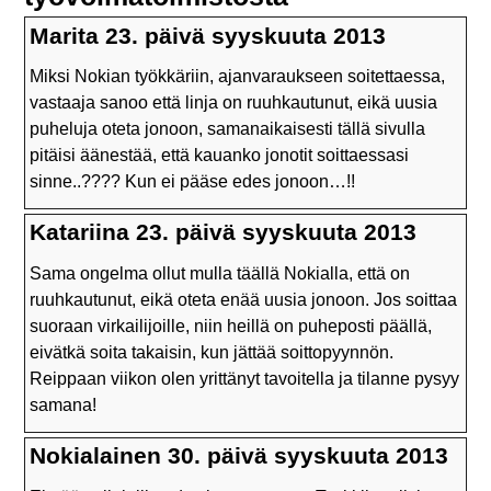
Marita 23. päivä syyskuuta 2013
Miksi Nokian työkkäriin, ajanvaraukseen soitettaessa,
vastaaja sanoo että linja on ruuhkautunut, eikä uusia
puheluja oteta jonoon, samanaikaisesti tällä sivulla
pitäisi äänestää, että kauanko jonotit soittaessasi
sinne..???? Kun ei pääse edes jonoon…!!
Katariina 23. päivä syyskuuta 2013
Sama ongelma ollut mulla täällä Nokialla, että on
ruuhkautunut, eikä oteta enää uusia jonoon. Jos soittaa
suoraan virkailijoille, niin heillä on puheposti päällä,
eivätkä soita takaisin, kun jättää soittopyynnön.
Reippaan viikon olen yrittänyt tavoitella ja tilanne pysyy
samana!
Nokialainen 30. päivä syyskuuta 2013