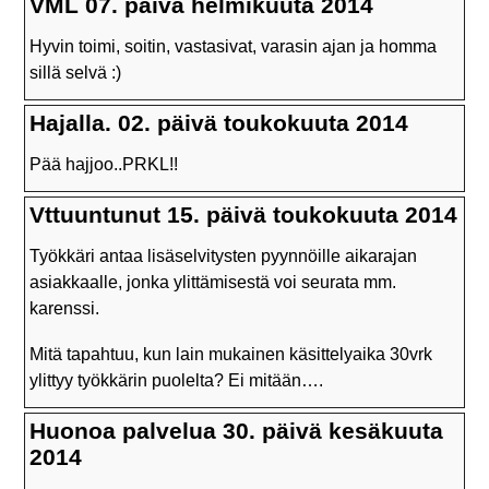
VML 07. päivä helmikuuta 2014
Hyvin toimi, soitin, vastasivat, varasin ajan ja homma
sillä selvä :)
Hajalla. 02. päivä toukokuuta 2014
Pää hajjoo..PRKL!!
Vttuuntunut 15. päivä toukokuuta 2014
Työkkäri antaa lisäselvitysten pyynnöille aikarajan
asiakkaalle, jonka ylittämisestä voi seurata mm.
karenssi.
Mitä tapahtuu, kun lain mukainen käsittelyaika 30vrk
ylittyy työkkärin puolelta? Ei mitään….
Huonoa palvelua 30. päivä kesäkuuta
2014