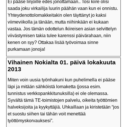
Ei pääse linjoille edes jonottamaan.. Tosi kiire olisi
saada joku virkailija luurin päähän vaan kun ei onnistu.
Yhteydenottolomakkeitakin olen täyttänyt jo kaksi
viimeviikolla ja tänään, mutta niihinkään ei kukaan
vastaa. Jos tämän odottelun /kiireisen asian selvittelyn
viivästymisen takia tulee karenssi päivärahaan, niin
kenen on syy? Ottakaa lisää työvoimaa sinne
purkamaan jonoja!
Vihainen Nokialta 01. päivä lokakuuta
2013
Miten voin uusia työnhakuni kun puhelimella ei pääse
läpi ja mitään sähköistä lomaketta (jossa esim.
tunnistus verkkopankkitunuksilla) ei ole olemassa.
Syvältä tämä TE-toimistojen palvelu, oikeita työttömien
halveksijoita ja kyykyttäjiä. Uhkaillaan ja kiristetään “jos
et suostu siihen tai tähän voit menettää
työttömyskorvauksesi”.