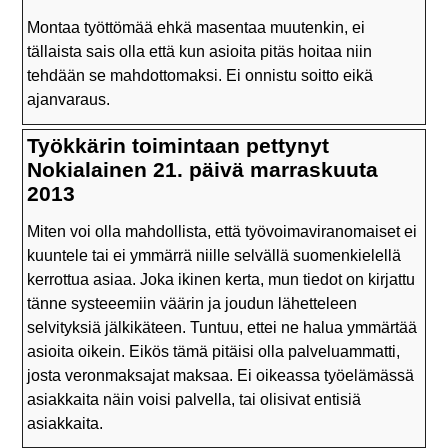
Montaa työttömää ehkä masentaa muutenkin, ei
tällaista sais olla että kun asioita pitäs hoitaa niin
tehdään se mahdottomaksi. Ei onnistu soitto eikä
ajanvaraus.
Työkkärin toimintaan pettynyt
Nokialainen 21. päivä marraskuuta
2013
Miten voi olla mahdollista, että työvoimaviranomaiset ei
kuuntele tai ei ymmärrä niille selvällä suomenkielellä
kerrottua asiaa. Joka ikinen kerta, mun tiedot on kirjattu
tänne systeeemiin väärin ja joudun lähetteleen
selvityksiä jälkikäteen. Tuntuu, ettei ne halua ymmärtää
asioita oikein. Eikös tämä pitäisi olla palveluammatti,
josta veronmaksajat maksaa. Ei oikeassa työelämässä
asiakkaita näin voisi palvella, tai olisivat entisiä
asiakkaita.