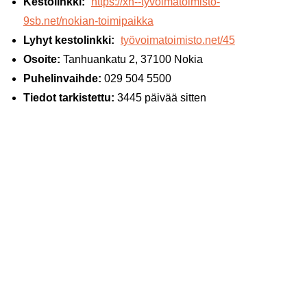
Kestolinkki:
https://xn--tyvoimatoimisto-
9sb.net/nokian-toimipaikka
Lyhyt kestolinkki:
työvoimatoimisto.net/45
Osoite:
Tanhuankatu 2, 37100 Nokia
Puhelinvaihde:
029 504 5500
Tiedot tarkistettu:
3445 päivää sitten