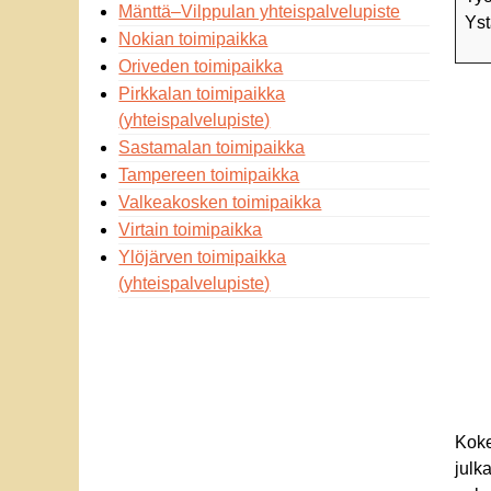
Mänttä–Vilppulan yhteispalvelupiste
Yst
Nokian toimipaikka
Oriveden toimipaikka
Pirkkalan toimipaikka
(yhteispalvelupiste)
Sastamalan toimipaikka
Tampereen toimipaikka
Valkeakosken toimipaikka
Virtain toimipaikka
Ylöjärven toimipaikka
(yhteispalvelupiste)
Koke
julk