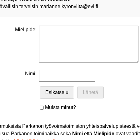
ävällisin terveisin marianne.kyronviita@evl.fi
Mielipide:
Nimi:
Muista minut?
muksista Parkanon työvoimatoimiston yhteispalvelupisteestä v
aisua Parkanon toimipaikka sekä
Nimi
että
Mielipide
ovat vaaditt