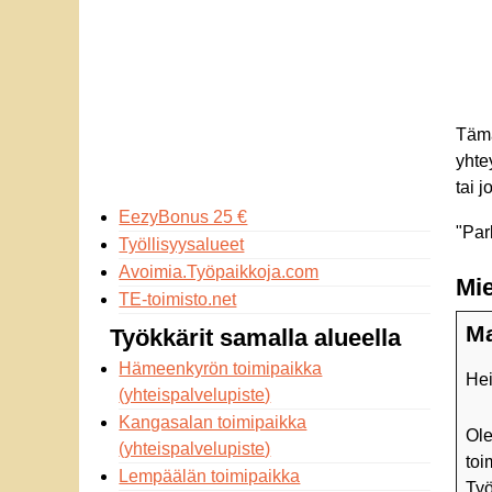
Tämä
yhte
tai 
EezyBonus 25 €
"
Par
Työllisyysalueet
Avoimia.Työpaikkoja.com
Mie
TE-toimisto.net
Ma
Työkkärit samalla alueella
Hämeenkyrön toimipaikka
Hei
(yhteispalvelupiste)
Kangasalan toimipaikka
Ole
(yhteispalvelupiste)
toi
Lempäälän toimipaikka
Työ