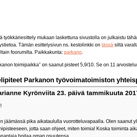
 työkkäriesittely mukaan laskettuna sivustolla on julkaistu t
ystietoa. Tämän esittelysivun ns. kestolinkki on
tässä
siltä varal
joltain foorumilta. Paikkakunta:
parkano
.
kanon toimipaikka
" on saanut pisteet
5,9
/
10
. Se on
11
arvostelun
lipiteet Parkanon työvoimatoimiston yhteis
rianne Kyrönviita 23. päivä tammikuuta 201
!
n jäämässä pika aikataululla vuorotteluvapaalla. Olen saanut y
mipisteeseen, jotta saan ohjeet, miten toimia! Koska toiminta ai
nantaja hoitaa oman osuutensa.