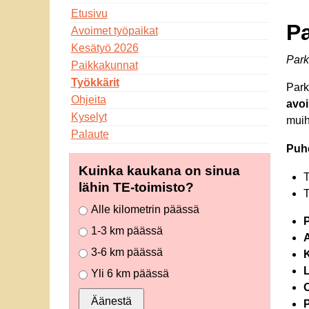
Etusivu
P
Avoimet työpaikat
Kesätyö 2026
Park
Paikkakunnat
Työkkärit
Park
Ohjeita
avoi
Kyselyt
muih
Palaute
Puhe
Kuinka kaukana on sinua
T
lähin TE-toimisto?
T
Alle kilometrin päässä
1-3 km päässä
A
3-6 km päässä
K
L
Yli 6 km päässä
O
Äänestä