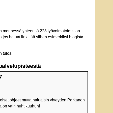
ähän mennessä yhteensä 228 työvoimatoimiston
ta jos haluat linkittää siihen esimerkiksi blogista
 tulos.
palvelupisteestä
7
leiset ohjeet mutta haluaisin yhteyden Parkanon
ka on vain huhtikuuhun!