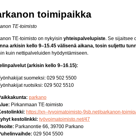
arkanon toimipaikka
anon TE-toimisto
anon TE-toimisto on nykyisin
yhteispalvelupiste
. Se sijaitsee
nna arkisin kello 9–15.45 välisenä aikana, tosin suljettu tun
in kuin nettipalveluiden hyödyntämiseen.
linpalvelut (arkisin kello 9–16.15):
yönhakijat suomeksi: 029 502 5500
yönhakijat ruotsiksi: 029 502 5510
Paikkakunta:
parkano
lue:
Pirkanmaan TE-toimisto
estolinkki:
https://xn--tyvoimatoimisto-9sb.net/parkanon-toimip
yhyt kestolinkki:
työvoimatoimisto.net/47
soite:
Parkanontie 66, 39700 Parkano
Puhelinvaihde:
029 504 5500