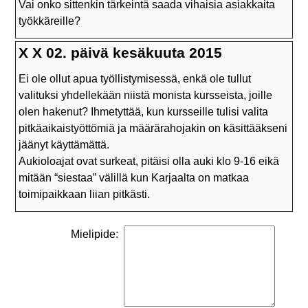
Vai onko sittenkin tärkeintä saada vihaisia asiakkaita
työkkäreille?
X X 02. päivä kesäkuuta 2015
Ei ole ollut apua työllistymisessä, enkä ole tullut
valituksi yhdellekään niistä monista kursseista, joille
olen hakenut? Ihmetyttää, kun kursseille tulisi valita
pitkäaikaistyöttömiä ja määrärahojakin on käsittääkseni
jäänyt käyttämättä.
Aukioloajat ovat surkeat, pitäisi olla auki klo 9-16 eikä
mitään “siestaa” välillä kun Karjaalta on matkaa
toimipaikkaan liian pitkästi.
Mielipide: