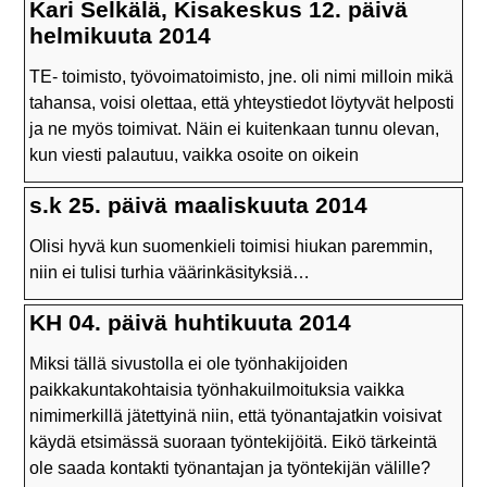
Kari Selkälä, Kisakeskus 12. päivä
helmikuuta 2014
TE- toimisto, työvoimatoimisto, jne. oli nimi milloin mikä
tahansa, voisi olettaa, että yhteystiedot löytyvät helposti
ja ne myös toimivat. Näin ei kuitenkaan tunnu olevan,
kun viesti palautuu, vaikka osoite on oikein
s.k 25. päivä maaliskuuta 2014
Olisi hyvä kun suomenkieli toimisi hiukan paremmin,
niin ei tulisi turhia väärinkäsityksiä…
KH 04. päivä huhtikuuta 2014
Miksi tällä sivustolla ei ole työnhakijoiden
paikkakuntakohtaisia työnhakuilmoituksia vaikka
nimimerkillä jätettyinä niin, että työnantajatkin voisivat
käydä etsimässä suoraan työntekijöitä. Eikö tärkeintä
ole saada kontakti työnantajan ja työntekijän välille?