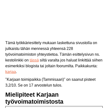
Tämä työkkäriesittely mukaan laskettuna sivustolla on
julkaistu tähän mennessä yhteensä 228
työvoimatoimiston yhteystietoa. Tämän esittelysivun ns.
kestolinkki on
tässä
siltä varalta jos haluat linkittää siihen
esimerkiksi blogista tai joltain foorumilta. Paikkakunta:
karjaa
.
"
Karjaan toimipaikka (Tammisaari)
" on saanut pisteet
3,2
/
10
. Se on
17
arvostelun tulos.
Mielipiteet Karjaan
työvoimatoimistosta