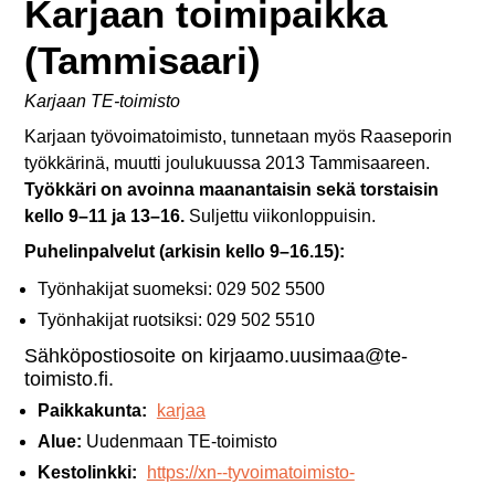
Karjaan toimipaikka
(Tammisaari)
Karjaan TE-toimisto
Karjaan työvoimatoimisto, tunnetaan myös Raaseporin
työkkärinä, muutti joulukuussa 2013 Tammisaareen.
Työkkäri on avoinna maanantaisin sekä torstaisin
kello 9–11 ja 13–16.
Suljettu viikonloppuisin.
Puhelinpalvelut (arkisin kello 9–16.15):
Työnhakijat suomeksi: 029 502 5500
Työnhakijat ruotsiksi: 029 502 5510
Sähköpostiosoite on kirjaamo.uusimaa@te-
toimisto.fi.
Paikkakunta:
karjaa
Alue:
Uudenmaan TE-toimisto
Kestolinkki:
https://xn--tyvoimatoimisto-