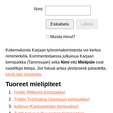
Nimi:
Muista minut?
Kokemuksista Karjaan työvoimatoimistosta voi kertoa
nimimerkillä. Kommentoitaessa julkaisua Karjaan
toimipaikka (Tammisaari) sekä
Nimi
että
Mielipide
ovat
vaadittuja tietoja. Jos haluat antaa yksityisesti palautetta,
käytä tätä lomaketta
.
Tuoreet mielipiteet
Heikki (Mikkelin toimipaikka)
Työtön Työnhakija (Joensuun toimipaikka)
kullervo (Kankaanpään toimipaikka)